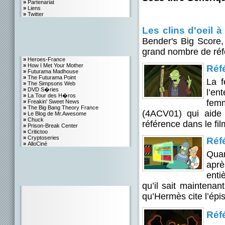
»
Partenariat
»
Liens
»
Twitter
Les clins d'oeil à 
Bender's Big Score
grand nombre de réf
»
Heroes-France
»
How I Met Your Mother
Réf
»
Futurama Madhouse
»
The Futurama Point
La f
»
The Simpsons Web
»
DVD S�ries
l’en
»
La Tour des H�ros
femm
»
Freakin' Sweet News
»
The Big Bang Theory France
(4ACV01) qui aide 
»
Le Blog de Mr.Awesome
»
Chuck
référence dans le fi
»
Prison-Break Center
»
Critictoo
»
Cryptoseries
Réf
»
AlloCiné
Quan
apr
enti
qu’il sait maintenan
qu’Hermès cite l’épis
Réf