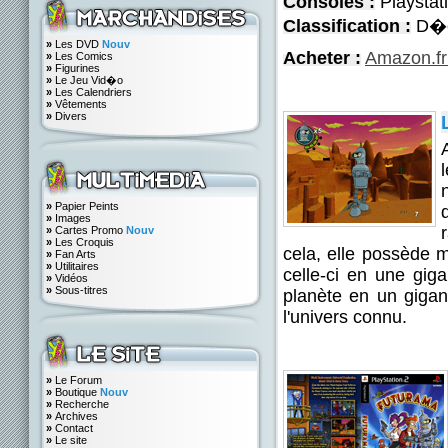
Consoles :
Playstat
Classification :
D�c
»
Les DVD
Nouv
Acheter :
Amazon.fr
»
Les Comics
»
Figurines
»
Le Jeu Vid�o
»
Les Calendriers
»
Vêtements
»
Divers
»
Papier Peints
»
Images
»
Cartes Promo
Nouv
»
Les Croquis
cela, elle possède m
»
Fan Arts
»
Utilitaires
celle-ci en une giga
»
Vidéos
»
Sous-titres
planète en un gigant
l'univers connu.
»
Le Forum
»
Boutique
Nouv
»
Recherche
»
Archives
»
Contact
»
Le site