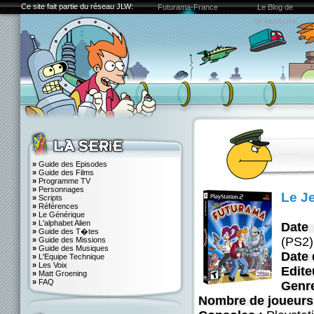
Ce site fait partie du réseau JLW:
Futurama-France
Le Blog de
Mr.Awesome
»
Guide des Episodes
»
Guide des Films
»
Programme TV
»
Personnages
Le J
»
Scripts
»
Références
»
Le Générique
»
L'alphabet Alien
Date 
»
Guide des T�tes
(PS2)
»
Guide des Missions
»
Guide des Musiques
Date 
»
L'Equipe Technique
»
Les Voix
Edite
»
Matt Groening
»
FAQ
Genre
Nombre de joueurs