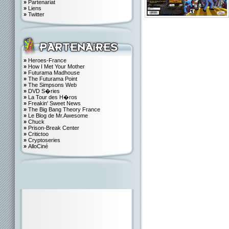
»
Partenariat
»
Liens
»
Twitter
»
Heroes-France
»
How I Met Your Mother
»
Futurama Madhouse
»
The Futurama Point
»
The Simpsons Web
»
DVD S�ries
»
La Tour des H�ros
»
Freakin' Sweet News
»
The Big Bang Theory France
»
Le Blog de Mr.Awesome
»
Chuck
»
Prison-Break Center
»
Critictoo
»
Cryptoseries
»
AlloCiné