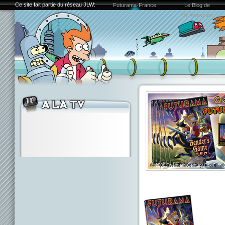
Ce site fait partie du réseau JLW:
Futurama-France
Le Blog de
Mr.Awesome