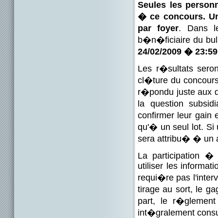
Seules les personn
� ce concours. Un 
par foyer
. Dans l
b�n�ficiaire du bull
24/02/2009 � 23:59
Les r�sultats sero
cl�ture du concours
r�pondu juste aux q
la question subsid
confirmer leur gai
qu'� un seul lot. Si
sera attribu� � un a
La participation �
utiliser les inform
requi�re pas l'interv
tirage au sort, le g
part, le r�glemen
int�gralement consult